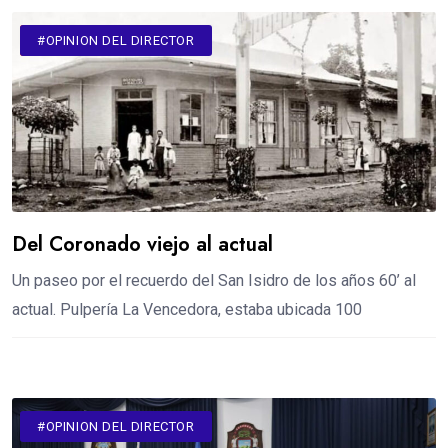
#LO ÚLTIMO
#OPINION DEL DIRECTOR
Del Coronado viejo al actual
Un paseo por el recuerdo del San Isidro de los años 60’ al
actual. Pulpería La Vencedora, estaba ubicada 100
#OPINION DEL DIRECTOR