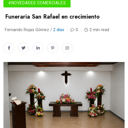
#NOVEDADES COMERCIALES
Funeraria San Rafael en crecimiento
Fernando Rojas Gómez /
2 días
0
2 min read