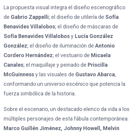
La propuesta visual integra el diseño escenográfico
de
Gabrio Zappelli
; el diseño de utilería de
Sof
ía
Benavides Villalobos
; el diseño de máscaras de
Sof
ía Benavides Villalobos
y
Lucía González
González
; el diseño de iluminación de
Antonio
Cordero Hern
ández
; el vestuario de
Micaela
Canales
; el maquillaje y peinado de
Priscilla
McGuinness
y las visuales de
Gustavo Abarca
,
conformando un universo escénico que potencia la
fuerza simbólica de la historia.
Sobre el escenario, un destacado elenco da vida a los
múltiples personajes de esta fábula contemporánea:
Marco Guill
é
n Jim
é
nez, Johnny Howell, Melvin