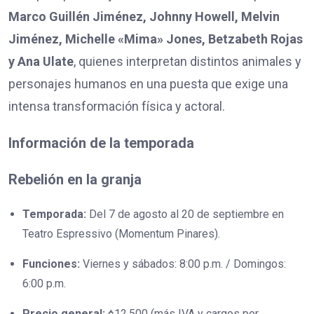
Marco Guill
é
n Jim
é
nez, Johnny Howell, Melvin
Jim
é
nez, Michelle «Mima» Jones, Betzabeth Rojas
y Ana Ulate
, quienes interpretan distintos animales y
personajes humanos en una puesta que exige una
intensa transformación física y actoral.
Información de la temporada
Rebelión en la granja
Temporada:
Del 7 de agosto al 20 de septiembre en
Teatro Espressivo (Momentum Pinares).
Funciones:
Viernes y sábados: 8:00 p.m. / Domingos:
6:00 p.m.
Precio general:
¢12.500 (más IVA y cargos por