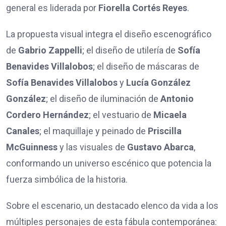
general es liderada por
Fiorella Cort
é
s Reyes
.
La propuesta visual integra el diseño escenográfico
de
Gabrio Zappelli
; el diseño de utilería de
Sof
ía
Benavides Villalobos
; el diseño de máscaras de
Sof
ía Benavides Villalobos
y
Lucía González
González
; el diseño de iluminación de
Antonio
Cordero Hern
ández
; el vestuario de
Micaela
Canales
; el maquillaje y peinado de
Priscilla
McGuinness
y las visuales de
Gustavo Abarca
,
conformando un universo escénico que potencia la
fuerza simbólica de la historia.
Sobre el escenario, un destacado elenco da vida a los
múltiples personajes de esta fábula contemporánea: