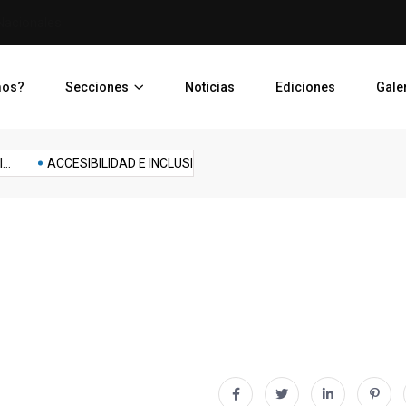
Nacionales
Crónica de una contaminaci
mos?
Secciones
Noticias
Ediciones
Gale
Salud
Salud
das
Política
Psicología
Salud
Seguridad
ACCESIBILIDAD E INCLUSION: Coronado...
Construirán aulas para 
Emocional
Fisica