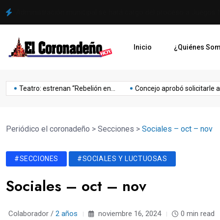
Administración municipal se hará cargo del proceso a Juegos 
Inicio
¿Quiénes So
Lo
Mejoras
Mejoria
Musica
Niños
Obesidad
Olimpia
eatro: estrenan “Rebelión en...
Concejo aprobó solicitarle al...
o
último
Periódico el coronadeño
>
Secciones
>
Sociales – oct – nov
#SECCIONES
#SOCIALES Y LUCTUOSAS
Sociales – oct – nov
Colaborador /
2 años
noviembre 16, 2024
0 min read