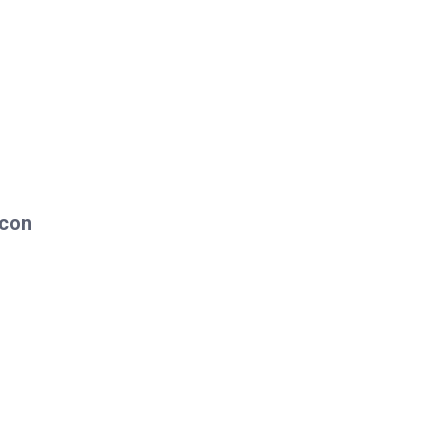
 con
tica
.
sto