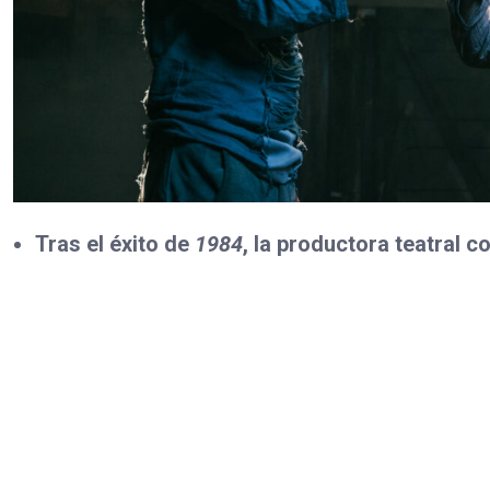
Tras el éxito de
1984
, la productora teatral 
uno de los estrenos más esperados del año.
Dirigida y adaptada por Manuel «Momo» Martí
y una poderosa propuesta visual para explorar
Las entradas ya están a la venta. La tempora
al 20 de setiembre en Teatro Espressivo, Cur