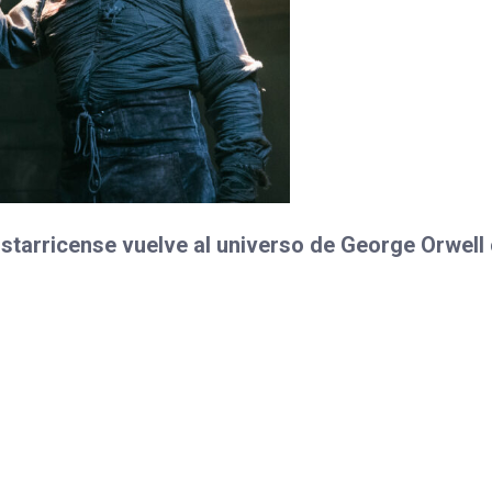
costarricense vuelve al universo de George Orwell
n, esta puesta combina sátira, intensidad dramá
 el poder, la manipulación y la condición humana
da se extenderá los fines de semana del 7 de ago
ridabat
.