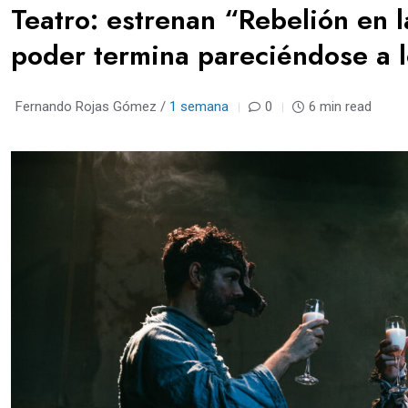
Teatro: estrenan “Rebelión en la
poder termina pareciéndose a l
Fernando Rojas Gómez /
1 semana
0
6 min read