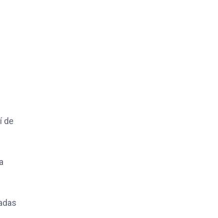
í de
a
iadas