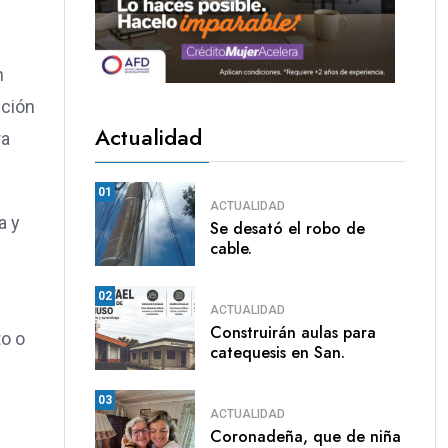
n
cción
Actualidad
ra
01
ACTUALIDAD
a y
Se desató el robo de
cable.
02
ACTUALIDAD
Construirán aulas para
to o
catequesis en San.
03
ACTUALIDAD
Coronadeña, que de niña