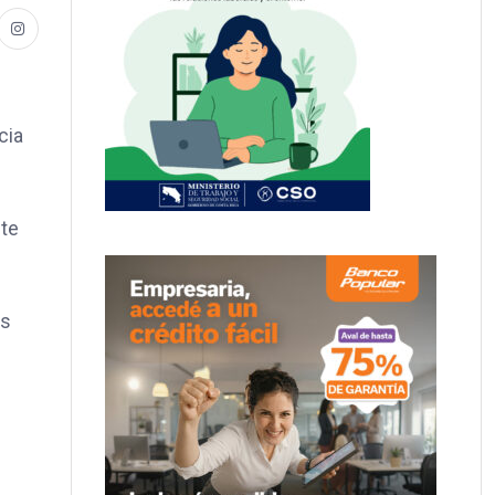
cia
nte
ás