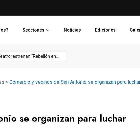
Nacionales
Crónica de una contaminaci
mos?
Secciones
Noticias
Ediciones
Gale
Salud
Salud
das
Política
Psicología
Salud
Seguridad
estrenan “Rebelión en...
Concejo aprobó solicitarle al...
ACCES
Emocional
Fisica
es
>
Comercio y vecinos de San Antonio se organizan para luchar 
nio se organizan para luchar