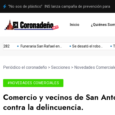
Administración municipal se hará cargo del proceso a Juegos 
Inicio
¿Quiénes So
Lo
Mejoras
Mejoria
Musica
Niños
Obesidad
Olimpia
Funeraria San Rafael en...
Se desató el robo...
Teatro: 
o
último
Periódico el coronadeño
>
Secciones
>
Novedades Comercial
#NOVEDADES COMERCIALES
Comercio y vecinos de San Anto
contra la delincuencia.