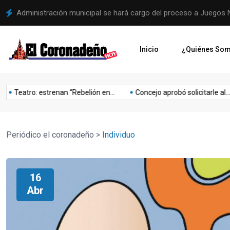
Administración municipal se hará cargo del proceso a Juegos 
Inicio
¿Quiénes So
Lo
Mejoras
Mejoria
Musica
Niños
Obesidad
Olimpia
Teatro: estrenan “Rebelión en...
Concejo aprobó solicitarle al...
o
último
Periódico el coronadeño
>
Individuo
16
Abr