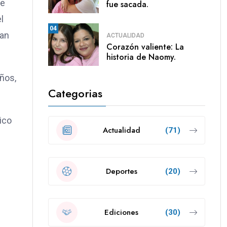
de
fue sacada.
l
04
San
ACTUALIDAD
Corazón valiente: La
historia de Naomy.
ños,
Categorias
ico
Actualidad
(71)
Deportes
(20)
Ediciones
(30)