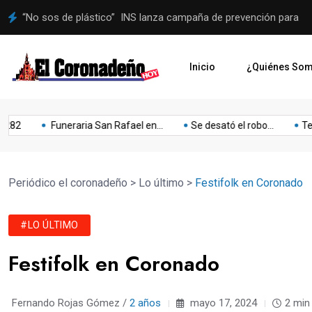
Administración municipal se hará cargo del proceso a Juegos 
Inicio
¿Quiénes So
Lo
Mejoras
Mejoria
Musica
Niños
Obesidad
Olimpia
Funeraria San Rafael en...
Se desató el robo...
Teatro: es
o
último
Periódico el coronadeño
>
Lo último
>
Festifolk en Coronado
#LO ÚLTIMO
Festifolk en Coronado
Fernando Rojas Gómez /
2 años
mayo 17, 2024
2 min