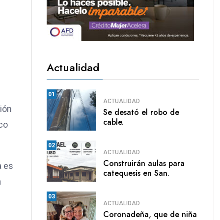
Actualidad
01
ACTUALIDAD
ión
Se desató el robo de
cable.
co
02
ACTUALIDAD
Construirán aulas para
a es
catequesis en San.
a
03
ACTUALIDAD
Coronadeña, que de niña