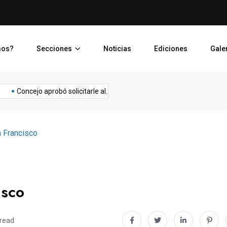
Nacionales
Crónica de una contaminaci
mos?
Secciones
Noticias
Ediciones
Gale
Salud
Salud
das
Política
Psicología
Salud
Seguridad
Concejo aprobó solicitarle al...
ACCESIBILIDAD E INCLUSION: Corona
Emocional
Fisica
n Francisco
isco
 read