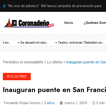
Administración municipal se hará cargo del proceso a Juegos 
Inicio
¿Quiénes So
Lo
Mejoras
Mejoria
Musica
Niños
Obesidad
Olimpia
..
Se desató el robo...
Teatro: estrenan “Rebelión en...
o
último
Periódico el coronadeño
>
Lo último
>
Inauguran puente en Sa
#LO ÚLTIMO
Inauguran puente en San Franc
Fernando Rojas Gómez /
2 años
marzo 1, 2024
2 min