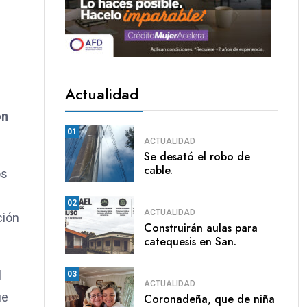
Actualidad
ón
01
ACTUALIDAD
Se desató el robo de
cable.
os
02
ACTUALIDAD
ción
Construirán aulas para
catequesis en San.
l
03
ACTUALIDAD
ue
Coronadeña, que de niña