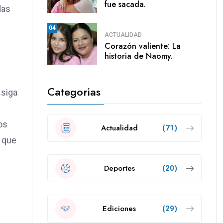
fue sacada.
das
04
ACTUALIDAD
Corazón valiente: La
historia de Naomy.
Categorias
 siga
y
os
Actualidad
(71)
s que
Deportes
(20)
Ediciones
(29)