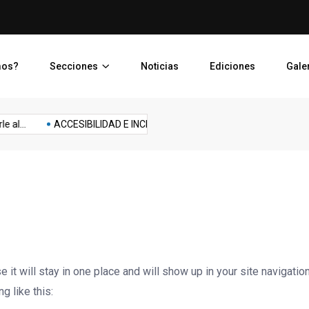
Administración municipal s
mos?
Secciones
Noticias
Ediciones
Gale
Salud
Salud
das
Política
Psicología
Salud
Seguridad
 al...
ACCESIBILIDAD E INCLUSION: Coronado...
Construirán a
Emocional
Fisica
e it will stay in one place and will show up in your site navigat
g like this: