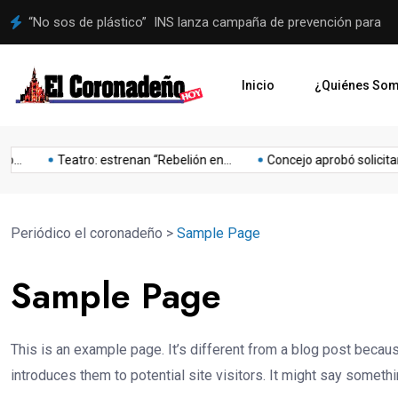
“No sos de plástico” INS lanza campaña de prevención para
Inicio
¿Quiénes So
Lo
Mejoras
Mejoria
Musica
Niños
Obesidad
Olimpia
...
Teatro: estrenan “Rebelión en...
Concejo aprobó solicitarle
o
último
Periódico el coronadeño
>
Sample Page
Sample Page
This is an example page. It’s different from a blog post becaus
introduces them to potential site visitors. It might say somethin