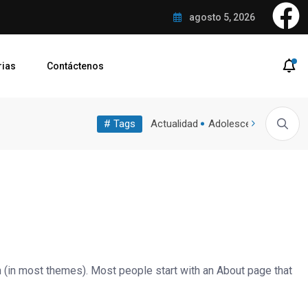
e hará cargo del proceso a Juegos Nacionales
agosto 5, 2026
rias
Contáctenos
Adulto
# Tags
Sociales
Tradicion
Tragedia
Actualidad
Adolescente
ulas para catequesis...
El adolescente y su...
Se desató el ro
Mayor
ion (in most themes). Most people start with an About page that