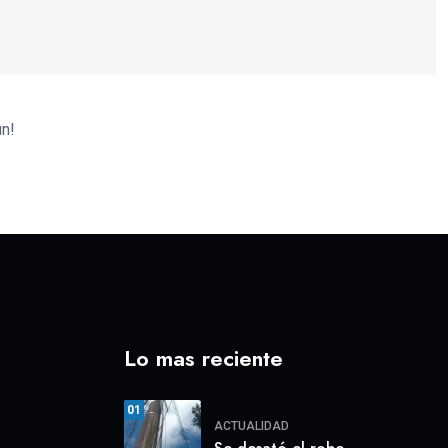
un!
Lo mas reciente
01
ACTUALIDAD