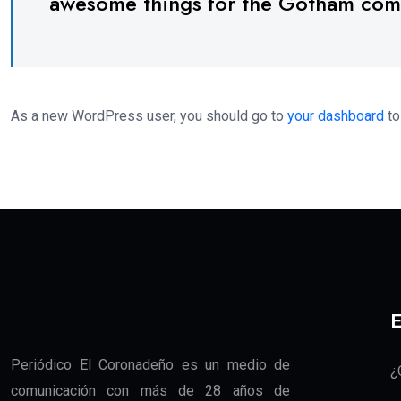
awesome things for the Gotham com
As a new WordPress user, you should go to
your dashboard
to
E
Periódico El Coronadeño es un medio de
¿
comunicación con más de 28 años de