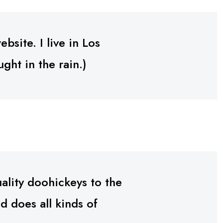
bsite. I live in Los
ght in the rain.)
lity doohickeys to the
 does all kinds of